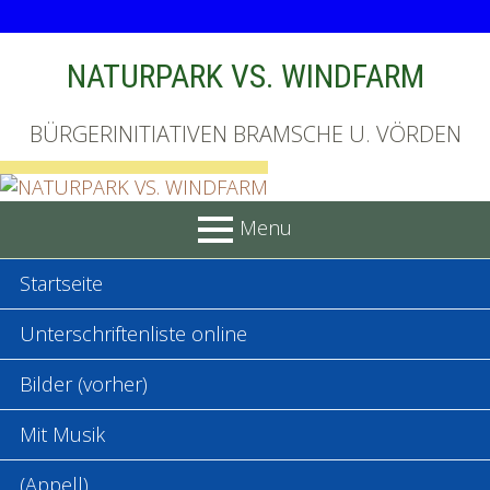
Skip
NATURPARK VS. WINDFARM
to
content
BÜRGERINITIATIVEN BRAMSCHE U. VÖRDEN
Menu
PRIMARY
Startseite
MENU
Unterschriftenliste online
Bilder (vorher)
Mit Musik
(Appell)