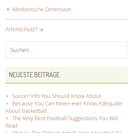
POST
Medizinische Dimension
NAVIGATION
Artenschutz?
PRIMARY
Suchen
nach:
SIDEBAR
NEUESTE BEITRÄGE
Soccer Info You Should Know About
Because You Can Never ever Know Adequate
About Basketball…
The Very Best Football Suggestions You Will
Read
Stick to This Brilliant Article About Football To