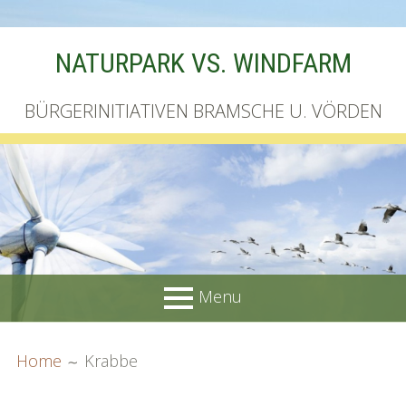
Skip
NATURPARK VS. WINDFARM
to
content
BÜRGERINITIATIVEN BRAMSCHE U. VÖRDEN
Menu
PRIMARY
BREADCRUMBS
Startseite
Home
Krabbe
MENU
Unterschriftenliste online