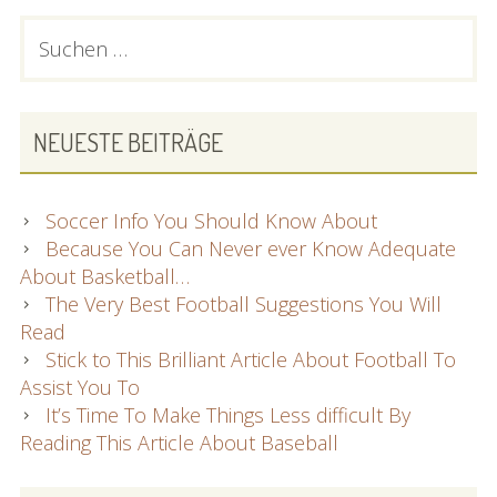
PRIMARY
Suchen
nach:
SIDEBAR
NEUESTE BEITRÄGE
Soccer Info You Should Know About
Because You Can Never ever Know Adequate
About Basketball…
The Very Best Football Suggestions You Will
Read
Stick to This Brilliant Article About Football To
Assist You To
It’s Time To Make Things Less difficult By
Reading This Article About Baseball