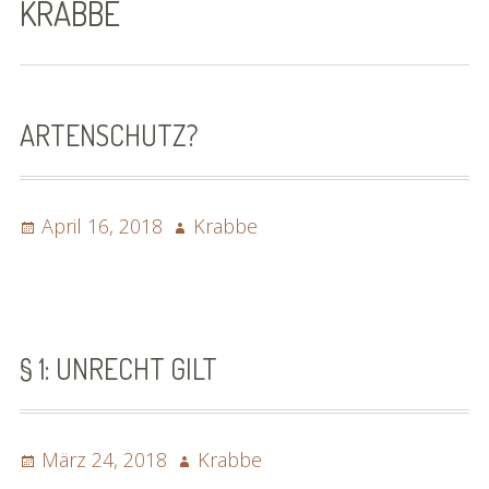
KRABBE
Bilder (vorher)
Mit Musik
(Appell)
ARTENSCHUTZ?
Impressum
Posted
Datenschutzbestimmun
Author
April 16, 2018
Krabbe
on
gen
eiskalt erwischt
Datenschutzbestimmung
§ 1: UNRECHT GILT
en
X-Keine Windkraft
Posted
Author
März 24, 2018
Krabbe
on